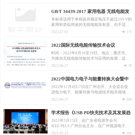
的形式召开。
GB∕T 34439-2017 家用电器 无线电能发
射器
本标准适用于单相器具额定电压不超过250 V的
家用和类似用途的无线电能发射器，但不适用
于无线充电类家用和类似用途电器，例如无线
2022-07-01
넶
175
充电的电动牙刷、剃须刀、吸尘器等。
2022国际无线电能传输技术会议
(ICWPT2022)征文通知
时间：2022年9月16至19日。地点：重庆市。
为推动无线电能传输技术与应用的发展，促进
我国与国际专家、学者的交流与合作，由中国
2022-06-27
넶
78
电工技术学会作为发起单位，联合IEEE电力电
子学会、亚太电动车协会，于2021年共同创立
2022中国电力电子与能量转换大会暨中
国际无线电能传输技术会议。
国电源学会第二十五届学术年会
2022年11月4日-7日在广州召开。大会旨在促
进电力电子、能量转换与电源技术相关领域学
术、技术交流，促进产、学、研的合作，促进
2022-06-27
넶
200
相关产业及产业链的技术创新和进步。
学术报告《USB PD快充技术及其发展趋
势》
2021年5月15日，由广东省电源学会与
IEEE PELS 广州分会主办，在广州视源电子科
技股份有限公司举办了2021年学术报告，学会
2021-05-15
넶
104